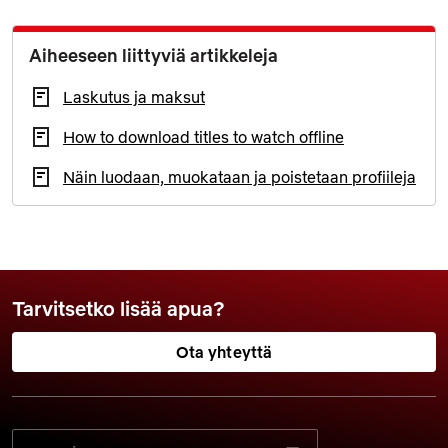
Aiheeseen liittyviä artikkeleja
Laskutus ja maksut
How to download titles to watch offline
Näin luodaan, muokataan ja poistetaan profiileja
Tarvitsetko lisää apua?
Ota yhteyttä
VALITSE HALUAMASI KIELI: