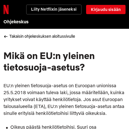
Liity Netflixin jäseneksi
Kirjaudu sisään
Ohjekeskus
Takaisin ohjekeskuksen aloitussivulle
Mikä on EU:n yleinen
tietosuoja-asetus?
EU:n yleinen tietosuoja-asetus on Euroopan unionissa
25.5.2018 voimaan tuleva laki, jossa määritellään, kuinka
yritykset voivat käyttää henkilötietoja. Jos asut Euroopan
talousalueella (ETA), EU:n yleinen tietosuoja-asetus antaa
sinulle erityisiä henkilötietoihisi liittyviä oikeuksia.
Oikeus päästä henkilötietoihisi. Suuri osa