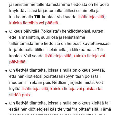
jäsenistämme tallentamistamme tiedoista on helposti
käytettävissäsi kirjautumalla tilillesi selaimella ja
klikkaamalla
Tili
-kohtaa. Voit saada
lisätietoja siitä,
kuinka tietoihin voi päästä
.
Oikeus päivittää (”oikaista") henkilötietojasi. Kuten
edellä mainittiin, suuri osa jäsenistämme
tallentamistamme tiedoista on helposti käytettävissäsi
kirjautumalla tilillesi selaimella ja klikkaamalla
Tili
-
kohtaa. Voit saada
lisätietoja siitä, kuinka tietoja voi
päivittää
.
On tiettyjä tilanteita, joissa sinulla on oikeus pyytää,
että henkilötietosi poistetaan (pyyhitään pois) tai
muuten siirretään pois Netflixin järjestelmistä. Voit
löytää
lisätietoja siitä, kuinka tietoja voi poistaa tai
siirtää pois
.
On tiettyjä tilanteita, joissa sinulla on oikeus kieltää tai
estää henkilötietojesi käsittely tai "rajoittaa" sitä. Tämä