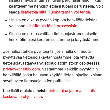
sisältää myös antamasi luvan perumisen silloin, kun
käsittelemme henkilötietojasi lupasi perusteella. Voit
saada
lisätietoja siitä, kuinka tämän voi tehdä
.
Sinulla on oikeus pyytää kopiota henkilötiedoistasi.
Voit saada
lisätietoja tästä prosessista
.
Sinulla on oikeus valittaa tietosuojaviranomaiselle
henkilötietojesi keräämisestämme ja käytöstämme.
Jos haluat tehdä pyyntöjä tai jos sinulla on muuta
kysyttävää tietosuojakäytännöstämme, ota yhteyttä
tietosuojavastaavaan/tietosuojatoimistoon osoitteessa
privacy@netflix.com
. Vastaamme kaikkiin pyyntöihin
henkilöiltä, jotka haluavat käyttää tietosuojaoikeuksiaan
soveltuvien tietosuojalakien puitteissa.
Lue lisää muista aiheista
tietosuojaa ja turvallisuutta
koskevalta ohjesivulta
.