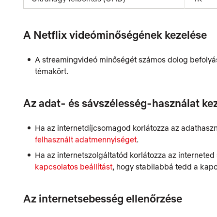
A Netflix videóminőségének kezelése
A streamingvideó minőségét számos dolog befolyáso
témakört.
Az adat- és sávszélesség-használat ke
Ha az internetdíjcsomagod korlátozza az adathasz
felhasznált adatmennyiséget
.
Ha az internetszolgáltatód korlátozza az internete
kapcsolatos beállítást
, hogy stabilabbá tedd a kap
Az internetsebesség ellenőrzése