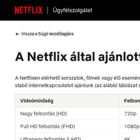
Ügyfélszolgálat
Vissza a Súgó kezdőlapjára
A Netflix által ajánl
A Netflixen elérhető sorozatok, filmek vagy élő esem
stabil internetkapcsolatot ajánlunk (az alábbi táblázat s
Videóminőség
Felbon
Nagy felbontás (HD)
720p
Full HD felbontás (FHD)
1080p
Ultranagy felbontás (UHD)
4K