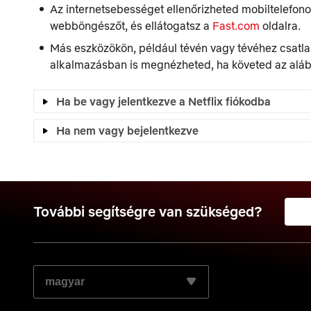
Az internetsebességet ellenőrizheted mobiltelefo
webböngészőt, és ellátogatsz a
Fast.com
oldalra.
Más eszközökön, például tévén vagy tévéhez csatlak
alkalmazásban is megnézheted, ha követed az aláb
Ha be vagy jelentkezve a Netflix fiókodba
Ha nem vagy bejelentkezve
További segítségre van szükséged?
VÁLASZD KI A KÍVÁNT NYELVET: