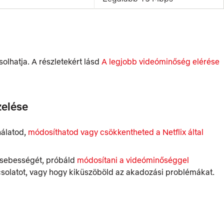
lhatja. A részletekért lásd
A legjobb videóminőség elérése
zelése
nálatod,
módosíthatod vagy csökkentheted a Netflix által
d sebességét, próbáld
módosítani a videóminőséggel
csolatot, vagy hogy kiküszöböld az akadozási problémákat.