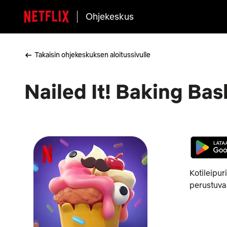
Ohjekeskus
Takaisin ohjekeskuksen aloitussivulle
Nailed It! Baking Bash
Kotileipuri
perustuvaa