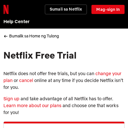
Sumali sa Netflix
Mag-sign In
Help Center
Bumalik sa Home ng Tulong
Netflix Free Trial
Netflix does not offer free trials, but you can
change your
plan
or
cancel
online at any time if you decide Netflix isn’t
for you.
Sign up
and take advantage of all Netflix has to offer.
Learn more about our plans
and choose one that works
for you!