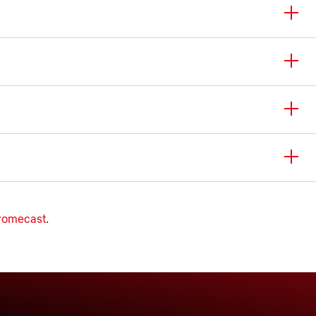
hromecast
.