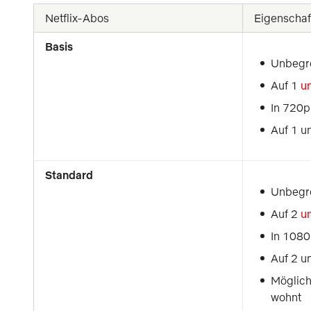
Netflix-Abos
Eigenschaf
Basis
Unbegre
Auf 1 
un
In 720p
Auf 1 un
Standard
Unbegre
Auf 2 
u
In 1080
Auf 2 un
Möglichk
wohnt