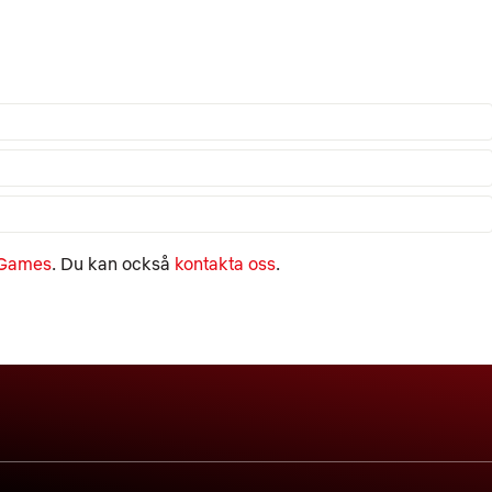
 Games
. Du kan också
kontakta oss
.